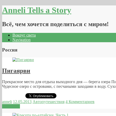
Anneli Tells a Story
Всё, чем хочется поделиться с миром!
Вокруг света
Navigation
Россия
Пигаярви
Прекрасное место для отдыха выходного дня — берега озера П
Чудесное озеро с островами, с песчаными заходами в воду. Су
anneli
12.05.2013
Автопутешествия
4 Комментариев
Read more