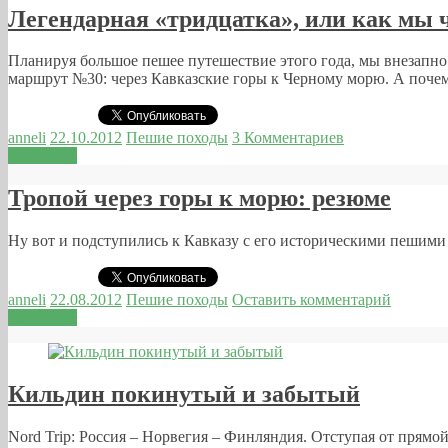
Легендарная «тридцатка», или как мы 
Планируя большое пешее путешествие этого года, мы внезапно 
маршрут №30: через Кавказские горы к Черному морю. А поче
anneli
22.10.2012
Пешие походы
3 Комментариев
Read more
Тропой через горы к морю: резюме
Ну вот и подступились к Кавказу с его историческими пешими
anneli
22.08.2012
Пешие походы
Оставить комментарий
Read more
Кильдин покинутый и забытый
Nord Trip: Россия – Норвегия – Финляндия. Отступая от прямо