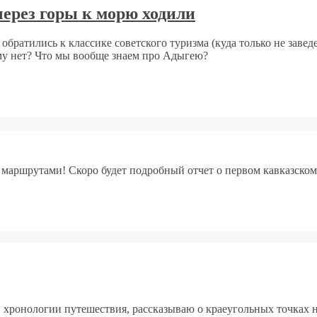
через горы к морю ходили
обратились к классике советского туризма (куда только не зав
му нет? Что мы вообще знаем про Адыгею?
 маршрутами! Скоро будет подробный отчет о первом кавказском
й хронологии путешествия, рассказываю о краеугольных точках н