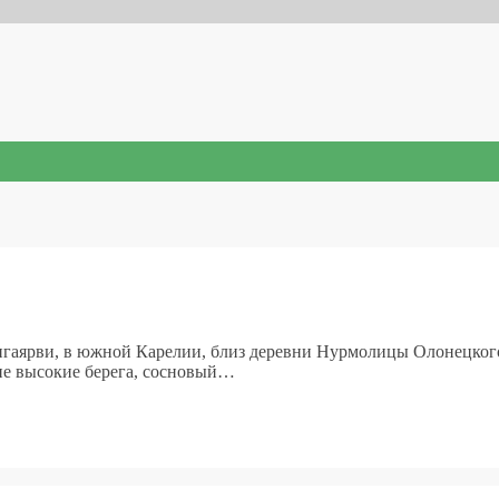
игаярви, в южной Карелии, близ деревни Нурмолицы Олонецкого 
хие высокие берега, сосновый…