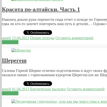
Красота по-алтайски. Часть 1
Наконец дошли руки перенести сюда отчет о походе по Горному
едва ли кто-то захочет повторить наш путь в деталях… Однако 
anneli
23.04.2013
Пешие походы
Оставить комментарий
Read more
Шерегеш
Склоны Горной Шории отлично подготовлены и ждут своих фри
оказался связан с горнолыжным курортом Шерегеш (он же Шер
anneli
01.04.2013
Бордические вылазки
Оставить комментарий
Read more