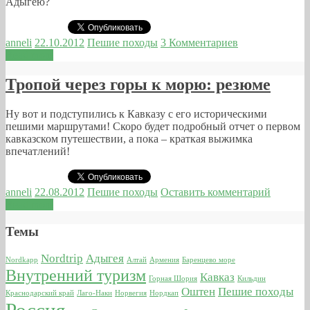
Адыгею?
anneli
22.10.2012
Пешие походы
3 Комментариев
Read more
Тропой через горы к морю: резюме
Ну вот и подступились к Кавказу с его историческими
пешими маршрутами! Скоро будет подробный отчет о первом
кавказском путешествии, а пока – краткая выжимка
впечатлений!
anneli
22.08.2012
Пешие походы
Оставить комментарий
Read more
Темы
Nordtrip
Адыгея
Nordkapp
Алтай
Армения
Баренцево море
Внутренний туризм
Кавказ
Горная Шория
Кильдин
Оштен
Пешие походы
Краснодарский край
Лаго-Наки
Норвегия
Нордкап