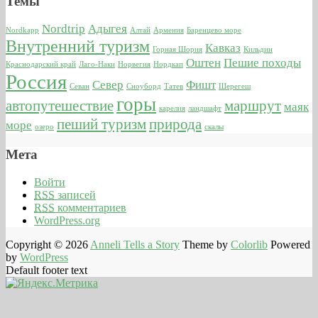
Темы
Nordtrip
Адыгея
Nordkapp
Алтай
Армения
Баренцево море
Внутренний туризм
Кавказ
Горная Шория
Кильдин
Оштен
Пешие походы
Краснодарский край
Лаго-Наки
Норвегия
Нордкап
Россия
Север
Фишт
Севан
Сноуборд
Татев
Шерегеш
горы
автопутешествие
маршрут
маяк
карелия
ландшафт
пеший туризм
природа
море
озеро
скалы
Мета
Войти
RSS
записей
RSS
комментариев
WordPress.org
Copyright © 2026
Anneli Tells a Story
Theme by
Colorlib
Powered
by
WordPress
Default footer text