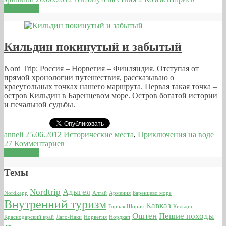
Read more
Кильдин покинутый и забытый
Nord Trip: Россия – Норвегия – Финляндия. Отступая от
прямой хронологии путешествия, рассказываю о
краеугольных точках нашего маршрута. Первая такая точка –
остров Кильдин в Баренцевом море. Остров богатой истории
и печальной судьбы.
anneli
25.06.2012
Исторические места
,
Приключения на воде
27 Комментариев
Read more
Темы
Nordtrip
Адыгея
Nordkapp
Алтай
Армения
Баренцево море
Внутренний туризм
Кавказ
Горная Шория
Кильдин
Оштен
Пешие походы
Краснодарский край
Лаго-Наки
Норвегия
Нордкап